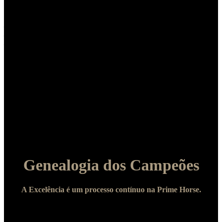
Ganhador de US$ 102.000,00
Campeão mundial – Aqha – ab. Jr.
– 3º L Galles Ranch Open Classic
– 6º L NCHA Open finals
– 8º L Suncoast Open Classic
Importado. Por Peptoboonsmal. Produtor de mais de
U$4.300.000,00 em Apartação e Working Cow Horse (Incluindo
um Campeão mundial da NRCHA) e um dos melhores garanhões
de Apartação a vir para o Brasil em todos os tempos. Entre os 40
melhores reprodutores de Apartação em todos os tempos no Mundo.
No Brasil, com apenas 4 gerações em idade de competição, já é
produtor de 481,25 pontos pela ABQM e R$85.794,46 pela ANCA,
destacando-se: STYLISH BOONSMAL DOC, R$28.028,27 pela
ANCA, Campeão Nacional ABQM Super Horse/16 em Apartação
(Jovem), Campeão do Derby Gruta Azul (Amador)/15, etc.
Genealogia dos Campeões
A Excelência é um processo contínuo na Prime Horse.